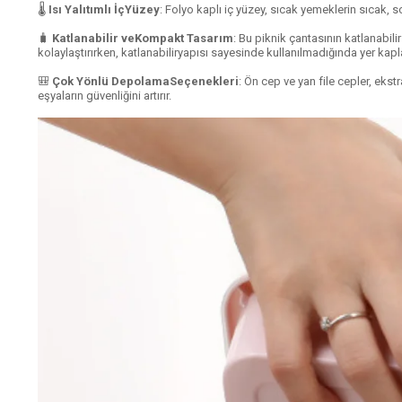
🌡️
Isı Yalıtımlı İçYüzey
: Folyo kaplı iç yüzey, sıcak yemeklerin sıcak, 
🧳
Katlanabilir veKompakt Tasarım
: Bu piknik çantasının katlanabili
kolaylaştırırken, katlanabiliryapısı sayesinde kullanılmadığında yer kap
🎒
Çok Yönlü DepolamaSeçenekleri
: Ön cep ve yan file cepler, ekst
eşyaların güvenliğini artırır.