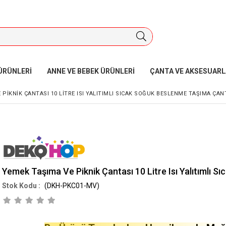
ÜRÜNLERİ
ANNE VE BEBEK ÜRÜNLERİ
ÇANTA VE AKSESUARL
 PIKNIK ÇANTASI 10 LITRE ISI YALITIMLI SICAK SOĞUK BESLENME TAŞIMA ÇAN
Yemek Taşıma Ve Piknik Çantası 10 Litre Isı Yalıtımlı 
(DKH-PKC01-MV)