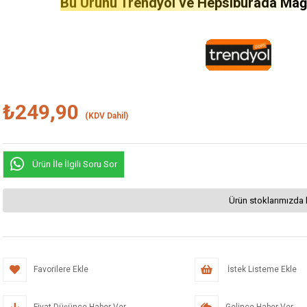
Bu Ürünü Trendyol ve Hepsiburada Mağaz
₺249,90
(KDV Dahil)
Ürün İle İlgili Soru Sor
Ürün stoklarımızda 
Favorilere Ekle
İstek Listeme Ekle