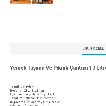
ÜRÜN ÖZELLI
Yemek Taşıma Ve Piknik Çantası 10 Litr
Teknik Detaylar:
Boyutlar
:28 x 18 x 21 cm.
İ çYüzey
: Isı yalıtımlı, folyo kaplı.
Tasarım
:Katlanabilir ve kompakt.
Depolama
:Ön cep ve yan file cepler.
Eriş im
:Çift fermuarlı üst kısım.