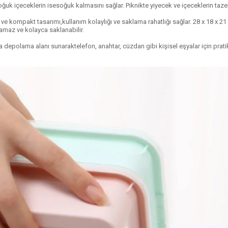
soğuk içeceklerin isesoğuk kalmasını sağlar. Piknikte yiyecek ve içeceklerin tazel
r ve kompakt tasarımı,kullanım kolaylığı ve saklama rahatlığı sağlar. 28 x 18 x 2
lamaz ve kolayca saklanabilir.
ra depolama alanı sunaraktelefon, anahtar, cüzdan gibi kişisel eşyalar için pratik 