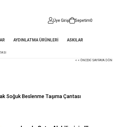
Üye Girişi
Sepetim
0
AR
AYDINLATMA ÜRÜNLERİ
ASKILAR
TASI
< < ÖNCEKI SAYFAYA DÖN
Sıcak Soğuk Beslenme Taşıma Çantası