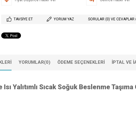
Fiyat Düşünce Haber Ver
Gelince Haber Ver
TAVSIYE ET
YORUM YAZ
SORULAR (0) VE CEVAPLAR 
KLERI
YORUMLAR
(0)
ÖDEME SEÇENEKLERI
IPTAL VE 
e Isı Yalıtımlı Sıcak Soğuk Beslenme Taşıma