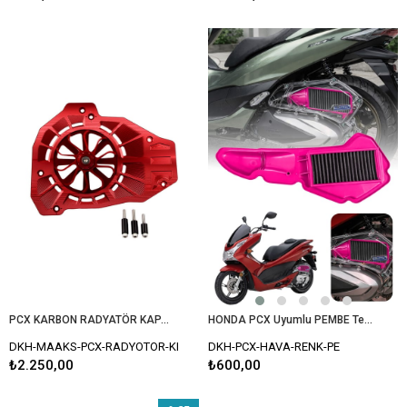
PCX KARBON RADYATÖR KAPAK KIRMIZI
HONDA PCX Uyumlu PEMBE Temizlenebilir Performans Hava Filtresi (2021-2026)
DKH-MAAKS-PCX-RADYOTOR-KI
DKH-PCX-HAVA-RENK-PE
₺2.250,00
₺600,00