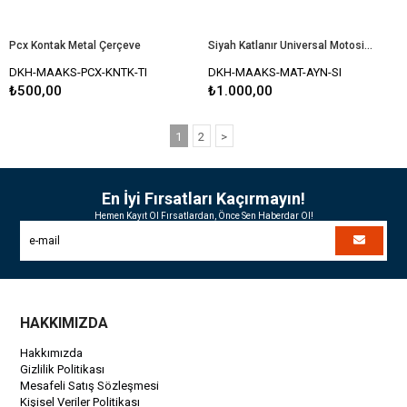
Pcx Kontak Metal Çerçeve
Siyah Katlanır Universal Motosiklet Ayna Seti Rüzgar Kanatlı Modifiye Ayna
DKH-MAAKS-PCX-KNTK-TI
DKH-MAAKS-MAT-AYN-SI
₺500,00
₺1.000,00
1
2
>
En İyi Fırsatları Kaçırmayın!
Hemen Kayıt Ol Fırsatlardan, Önce Sen Haberdar Ol!
HAKKIMIZDA
Hakkımızda
Gizlilik Politikası
Mesafeli Satış Sözleşmesi
Kişisel Veriler Politikası