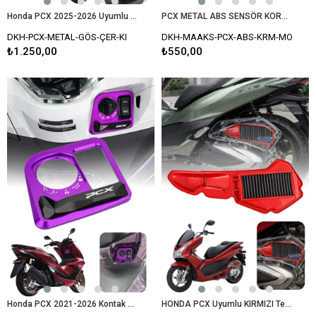
Honda PCX 2025-2026 Uyumlu CNC Aluminyum Gösterge/Ekran Çerçevesi
PCX METAL ABS SENSÖR KORUYUCU MOR
DKH-PCX-METAL-GÖS-ÇER-KI
DKH-MAAKS-PCX-ABS-KRM-MO
₺1.250,00
₺550,00
Honda PCX 2021-2026 Kontak ve Kilit Koruma Çerçevesi
HONDA PCX Uyumlu KIRMIZI Temizlenebilir Performans Hava Filtresi (2021-2026)