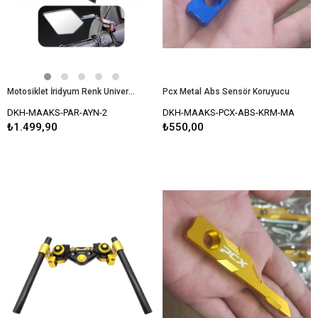
Motosiklet İridyum Renk Universal Katlanır Ayna Seti Rüzgar Kanatlı Modifiye Renkli Motosiklet Ayna
Pcx Metal Abs Sensör Koruyucu
DKH-MAAKS-PAR-AYN-2
DKH-MAAKS-PCX-ABS-KRM-MA
₺1.499,90
₺550,00