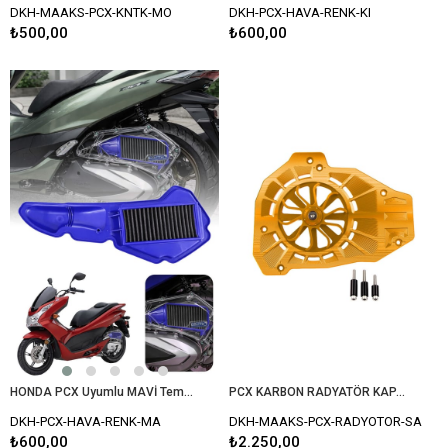
DKH-MAAKS-PCX-KNTK-MO
DKH-PCX-HAVA-RENK-KI
₺500,00
₺600,00
HONDA PCX Uyumlu MAVİ Temizlenebilir Performans Hava Filtresi (2021-2026)
PCX KARBON RADYATÖR KAPAK SARI
DKH-PCX-HAVA-RENK-MA
DKH-MAAKS-PCX-RADYOTOR-SA
₺600,00
₺2.250,00