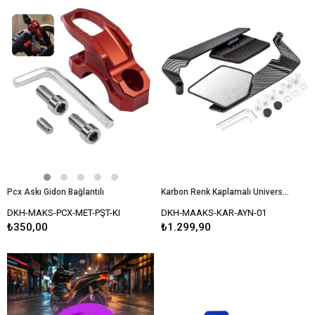
Pcx Askı Gidon Bağlantılı
Karbon Renk Kaplamalı Universal Katlanır Kanat Motosiklet Ayna Seti
DKH-MAKS-PCX-MET-PŞT-KI
DKH-MAAKS-KAR-AYN-01
₺350,00
₺1.299,90