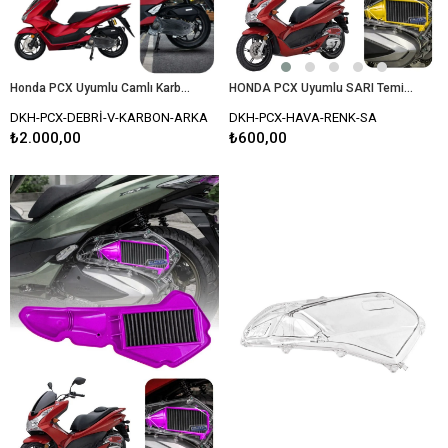
Honda PCX Uyumlu Camlı Karbon Debriyaj Kapağı
HONDA PCX Uyumlu SARI Temizlenebilir Performans Hava Filtresi (2021-2026)
DKH-PCX-DEBRİ-V-KARBON-ARKA
DKH-PCX-HAVA-RENK-SA
₺2.000,00
₺600,00