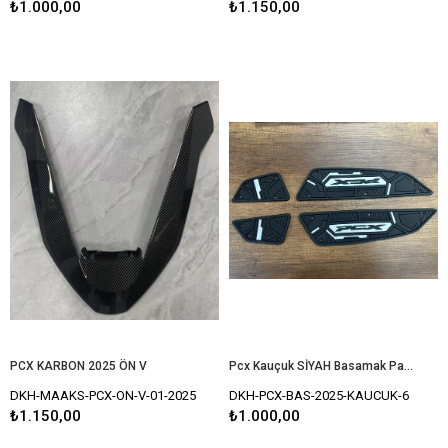
₺1.000,00
₺1.150,00
PCX KARBON 2025 ÖN V
Pcx Kauçuk SİYAH Basamak Paspas Seti 2025 Model Uyumlu
DKH-MAAKS-PCX-ON-V-01-2025
DKH-PCX-BAS-2025-KAUCUK-6
₺1.150,00
₺1.000,00