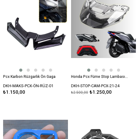
Pcx Karbon Rüzgarlık Ön Gaga
Honda Pcx Füme Stop Lambası Camı 2021-2024 Modellere Tam Uyumlu Modifiye Füme Stop Cam
DKH-MAKS-PCX-ÖN-RÜZ-01
DKH-STOP-CAM-PCX-21-24
₺1.150,00
₺1.250,00
₺2.500,00