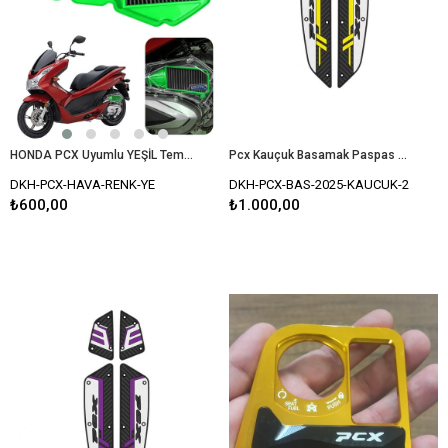
HONDA PCX Uyumlu YEŞİL Temizlenebilir Performans Hava Filtresi (2021-2026)
Pcx Kauçuk Basamak Paspas Set 2025 Uyumlu SARI
DKH-PCX-HAVA-RENK-YE
DKH-PCX-BAS-2025-KAUCUK-2
₺600,00
₺1.000,00