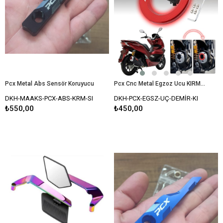
Pcx Metal Abs Sensör Koruyucu
Pcx Cnc Metal Egzoz Ucu KIRMIZI
DKH-MAAKS-PCX-ABS-KRM-SI
DKH-PCX-EGSZ-UÇ-DEMİR-KI
₺550,00
₺450,00