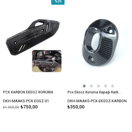
%25
İndirim
%25İndirim
PCX KARBON EKSOZ KORUMA
Pcx Eksoz Koruma Kapağı Karbon 2021-2024 Modellerine Uyumlu
DKH-MAAKS-PCX-EGSZ-01
DKH-MAAKS-PCX-EKSOZ-KARBON
₺750,00
₺350,00
₺1.000,00