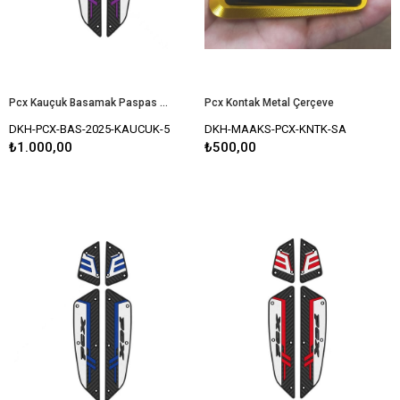
Pcx Kauçuk Basamak Paspas Set 2025 Uyumlu MOR
Pcx Kontak Metal Çerçeve
DKH-PCX-BAS-2025-KAUCUK-5
DKH-MAAKS-PCX-KNTK-SA
₺1.000,00
₺500,00