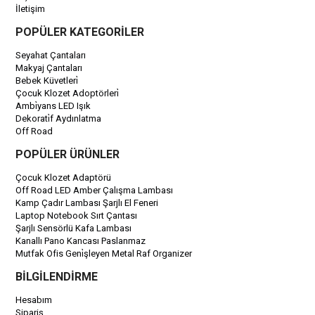
İletişim
POPÜLER KATEGORİLER
Seyahat Çantaları
Makyaj Çantaları
Bebek Küvetleri̇
Çocuk Klozet Adoptörleri̇
Ambi̇yans LED Işık
Dekorati̇f Aydınlatma
Off Road
POPÜLER ÜRÜNLER
Çocuk Klozet Adaptörü
Off Road LED Amber Çalışma Lambası
Kamp Çadır Lambası Şarjlı El Feneri
Laptop Notebook Sırt Çantası
Şarjlı Sensörlü Kafa Lambası
Kanallı Pano Kancası Paslanmaz
Mutfak Ofis Geni̇şleyen Metal Raf Organizer
BİLGİLENDİRME
Hesabım
Sipariş