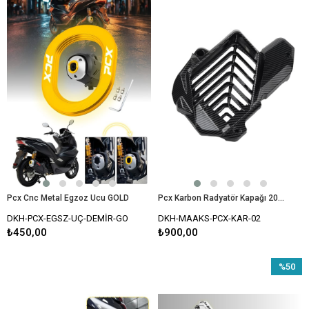
Pcx Cnc Metal Egzoz Ucu GOLD
Pcx Karbon Radyatör Kapağı 2021-2024 Modellerine Uyumlu
DKH-PCX-EGSZ-UÇ-DEMİR-GO
DKH-MAAKS-PCX-KAR-02
₺450,00
₺900,00
%50
İndirim
%50İndir