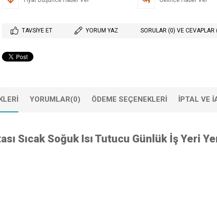
Fiyat Düşünce Haber Ver
Gelince Haber Ver
TAVSIYE ET
YORUM YAZ
SORULAR (0) VE CEVAPLAR 
KLERI
YORUMLAR
(0)
ÖDEME SEÇENEKLERI
IPTAL VE 
sı Sıcak Soğuk Isı Tutucu Günlük İş Yeri Y