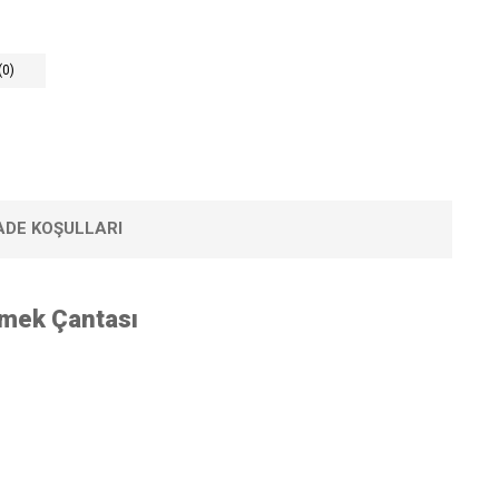
(0)
IADE KOŞULLARI
emek Çantası