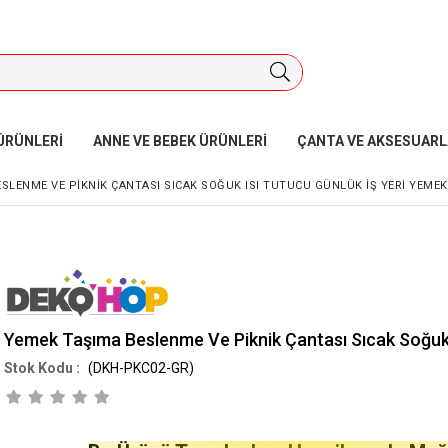
ÜRÜNLERİ
ANNE VE BEBEK ÜRÜNLERİ
ÇANTA VE AKSESUARL
SLENME VE PIKNIK ÇANTASI SICAK SOĞUK ISI TUTUCU GÜNLÜK İŞ YERI YEMEK
Yemek Taşıma Beslenme Ve Piknik Çantası Sıcak Soğuk 
(DKH-PKC02-GR)