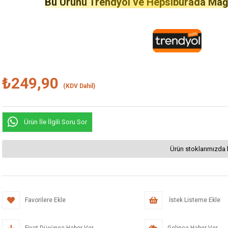
Bu Ürünü Trendyol ve Hepsiburada Mağaz
₺249,90
(KDV Dahil)
Ürün İle İlgili Soru Sor
Ürün stoklarımızda 
Favorilere Ekle
İstek Listeme Ekle