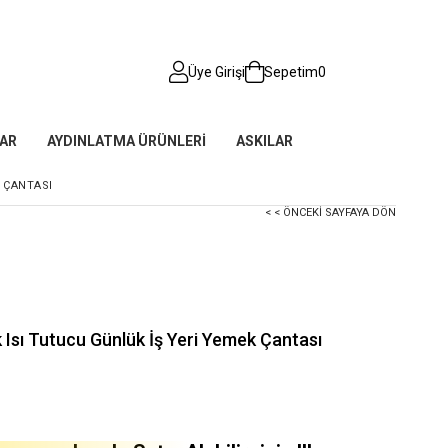
Üye Girişi
Sepetim
0
AR
AYDINLATMA ÜRÜNLERİ
ASKILAR
 ÇANTASI
< < ÖNCEKI SAYFAYA DÖN
Isı Tutucu Günlük İş Yeri Yemek Çantası