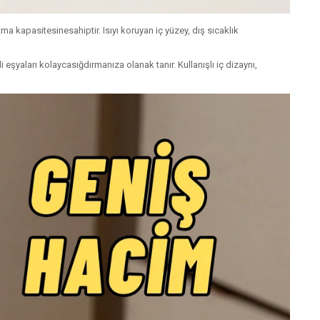
tma kapasitesinesahiptir. Isıyı koruyan iç yüzey, dış sıcaklık
eşyaları kolaycasığdırmanıza olanak tanır. Kullanışlı iç dizaynı,