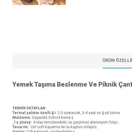
ÜRÜN ÖZELLI
Yemek Taşıma Beslenme Ve Piknik Çanta
TEKNİK DETAYLAR
Termal yalıtım özelli ğ i:
2-3 saatsıcak, 3-4 saat so ğ uk tutma.
Malzeme:
Dayanıklı Oxford kuma ş
.
İ ç yüzey:
Kolay temizlenebilir, su geçirmez alüminyum folyo.
Tasarım:
Cırt cırtlı kapatma ile ısı kaybını önleyici.
Saplar:
Çift katmanlı, güçlendirilmi ş