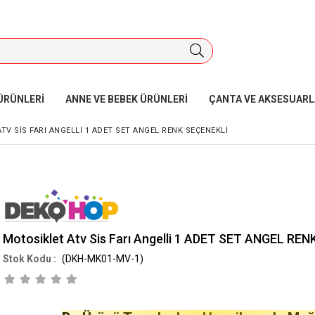
ÜRÜNLERİ
ANNE VE BEBEK ÜRÜNLERİ
ÇANTA VE AKSESUARL
TV SIS FARI ANGELLI 1 ADET SET ANGEL RENK SEÇENEKLİ
Motosiklet Atv Sis Farı Angelli 1 ADET SET ANGEL RE
(DKH-MK01-MV-1)