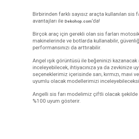
Birbirinden farklı sayısız araçta kullanılan sis
avantajları ile
’da!
Dekohop.com
Birçok araç için gerekli olan sis farları motosik
makinelerinde ve botlarda kullanabilir, güvenl
performansınızı da arttırabilir.
Angel ışık görüntüsü ile beğeninizi kazanacak s
inceleyebilecek, ihtiyacınıza ya da zevkinize u
seçeneklerimiz içerisinde sarı, kırmızı, mavi v
uyumlu olacak modellerimizi inceleyebileceksi
Angelli sis farı modelimiz çiftli olacak şekilde s
%100 uyum gösterir.