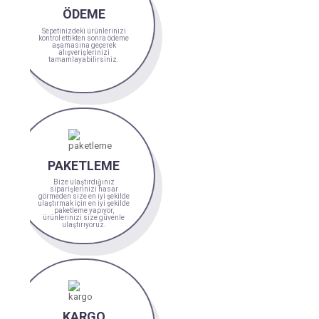
ÖDEME
Sepetinizdeki ürünlerinizi
kontrol ettikten sonra ödeme
aşamasına geçerek
alışverişlerinizi
tamamlayabilirsiniz.
PAKETLEME
Bize ulaştırdığınız
siparişlerinizi hasar
görmeden size en iyi şekilde
ulaştırmak için en iyi şekilde
paketleme yapıyor,
ürünlerinizi size güvenle
ulaştırıyoruz.
KARGO