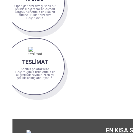
Siparişlerinizi size güvenli bir
şekilde ulaştıracak anlaşmalı
kargo şirketlerimiz ile kısa bir
sürede ürünlerinizi size
ulaştırıyoruz.
TESLİMAT
Kapınız çalarak size
ulaştırdığımız ürünlerimiz ile
alışveriş deneyiminizi en iyi
şekilde sonuçlandırıyoruz.
EN KISA 