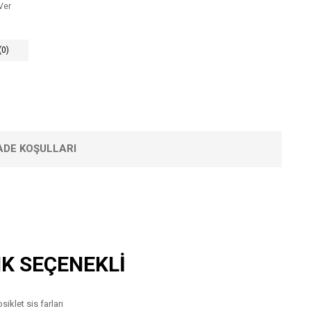
Ver
(0)
IADE KOŞULLARI
ET
RENK SEÇENEKLİ