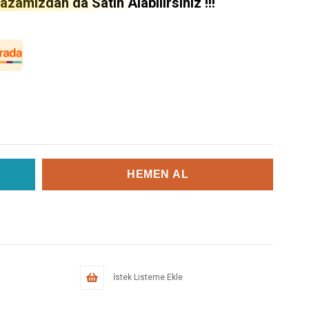
amızdan da Satın Alabilirsiniz !!!
İstek Listeme Ekle