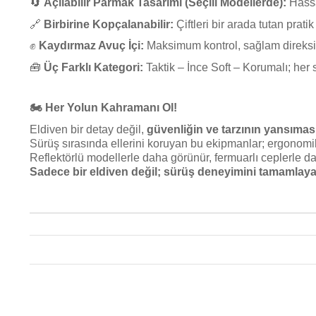
🔄
Açılabilir Parmak Tasarımı (Seçili Modellerde):
Hassa
🔗
Birbirine Kopçalanabilir:
Çiftleri bir arada tutan prati
✊
Kaydırmaz Avuç İçi:
Maksimum kontrol, sağlam direksi
🧰
Üç Farklı Kategori:
Taktik – İnce Soft – Korumalı; her 
🏍️
Her Yolun Kahramanı Ol!
Eldiven bir detay değil,
güvenliğin ve tarzının yansıması
Sürüş sırasında ellerini koruyan bu ekipmanlar; ergonomik 
Reflektörlü modellerle daha görünür, fermuarlı ceplerle 
Sadece bir eldiven değil; sürüş deneyimini tamamlayan