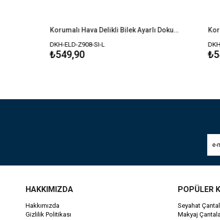
Korumalı Hava Delikli Bilek Ayarlı Dokunmatik Taktik Eldiven
DKH-ELD-Z908-SI-L
DKH-ELD-Z90
₺549,90
₺549,90
HAKKIMIZDA
POPÜLER 
Hakkımızda
Seyahat Çantal
Gizlilik Politikası
Makyaj Çantala