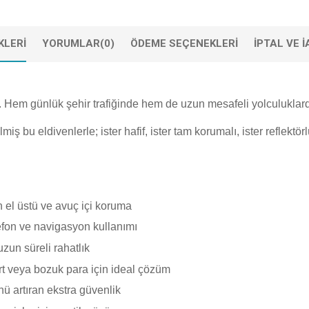
KLERI
YORUMLAR
(0)
ÖDEME SEÇENEKLERI
IPTAL VE 
r. Hem günlük şehir trafiğinde hem de uzun mesafeli yolculuklard
ilmiş bu eldivenlerle; ister hafif, ister tam korumalı, ister reflek
 el üstü ve avuç içi koruma
fon ve navigasyon kullanımı
zun süreli rahatlık
rt veya bozuk para için ideal çözüm
 artıran ekstra güvenlik