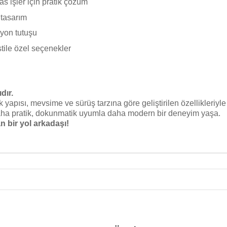
s işler için pratik çözüm
k tasarım
yon tutuşu
stile özel seçenekler
dır.
yapısı, mevsime ve sürüş tarzına göre geliştirilen özellikleriyl
daha pratik, dokunmatik uyumla daha modern bir deneyim yaşa.
 bir yol arkadaşı!