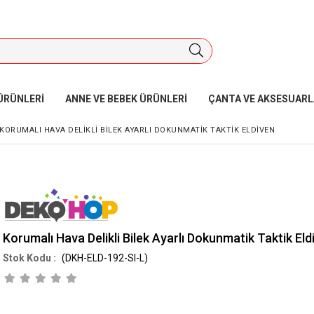
ÜRÜNLERİ
ANNE VE BEBEK ÜRÜNLERİ
ÇANTA VE AKSESUARL
KORUMALI HAVA DELIKLI BILEK AYARLI DOKUNMATIK TAKTIK ELDIVEN
Korumalı Hava Delikli Bilek Ayarlı Dokunmatik Taktik Eld
(DKH-ELD-192-SI-L)