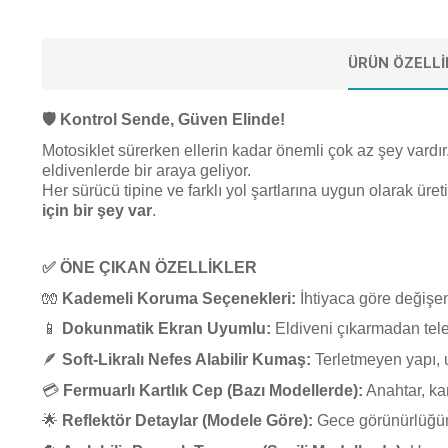
ÜRÜN ÖZELLI
🛡️
Kontrol Sende, Güven Elinde!
Motosiklet sürerken ellerin kadar önemli çok az şey vardı
eldivenlerde bir araya geliyor.
Her sürücü tipine ve farklı yol şartlarına uygun olarak üret
için bir şey var
.
✅
ÖNE ÇIKAN ÖZELLİKLER
🧤
Kademeli Koruma Seçenekleri:
İhtiyaca göre değişen
📱
Dokunmatik Ekran Uyumlu:
Eldiveni çıkarmadan tele
🪶
Soft-Likralı Nefes Alabilir Kumaş:
Terletmeyen yapı, u
💳
Fermuarlı Kartlık Cep (Bazı Modellerde):
Anahtar, ka
🌟
Reflektör Detaylar (Modele Göre):
Gece görünürlüğünü