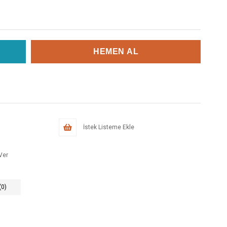
İstek Listeme Ekle
Ver
(0)