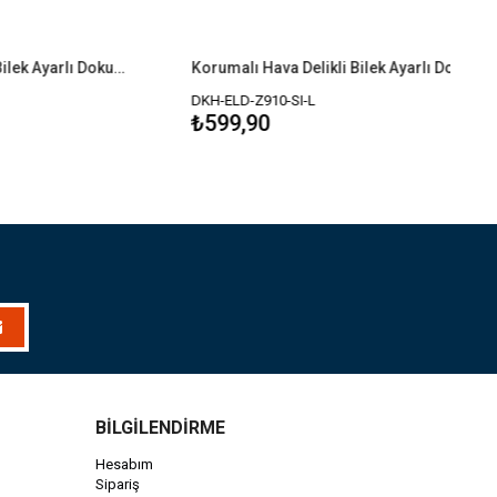
Korumalı Hava Delikli Bilek Ayarlı Dokunmatik Taktik Eldiven
Korumalı Hava Delikli Bilek Ayarlı Dokunmatik Taktik Eldiven
DKH-ELD-Z910-SI-L
₺599,90
BİLGİLENDİRME
Hesabım
Sipariş