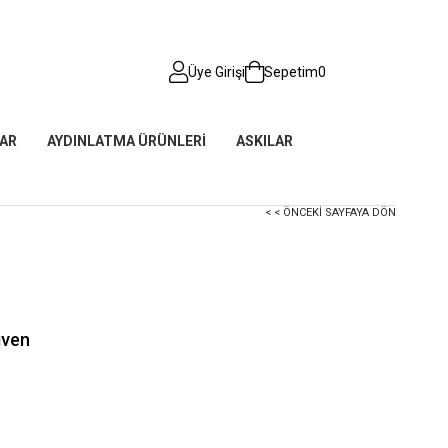
Üye Girişi
Sepetim
0
AR
AYDINLATMA ÜRÜNLERİ
ASKILAR
< < ÖNCEKI SAYFAYA DÖN
iven