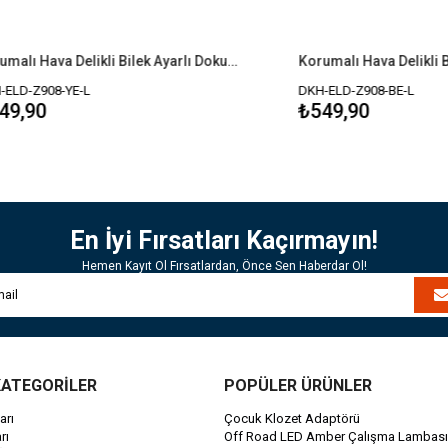
Korumalı Hava Delikli Bilek Ayarlı Dokunmatik Taktik Eldiven
8-YE-L
DKH-ELD-Z908-BE-L
₺549,90
En İyi Fırsatları Kaçırmayın!
Hemen Kayıt Ol Fırsatlardan, Önce Sen Haberdar Ol!
KATEGORİLER
POPÜLER ÜRÜNLER
arı
Çocuk Klozet Adaptörü
rı
Off Road LED Amber Çalışma Lambası