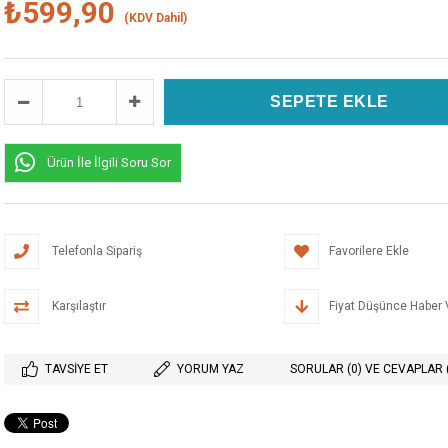
₺599,90
(KDV Dahil)
Ürün İle İlgili Soru Sor
Telefonla Sipariş
Favorilere Ekle
Karşılaştır
Fiyat Düşünce Haber 
TAVSIYE ET
YORUM YAZ
SORULAR (0) VE CEVAPLAR 