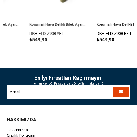
Korumalı Hava Delikli Bilek Ayarlı Dokunmatik Taktik Eldiven
Korumalı Hava Delikli Bilek Ayarlı Dokunmatik Taktik Eldiven
Korumalı Ha
DKH-ELD-Z908-YE-L
DKH-ELD-Z908-BE-L
₺549,90
₺549,90
En İyi Fırsatları Kaçırmayın!
Hemen Kayıt Ol Fırsatlardan, Önce Sen Haberdar Ol!
HAKKIMIZDA
Hakkımızda
Gizlilik Politikası