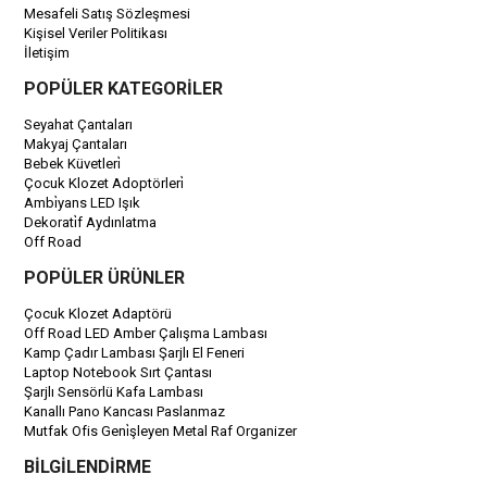
Mesafeli Satış Sözleşmesi
Kişisel Veriler Politikası
İletişim
POPÜLER KATEGORİLER
Seyahat Çantaları
Makyaj Çantaları
Bebek Küvetleri̇
Çocuk Klozet Adoptörleri̇
Ambi̇yans LED Işık
Dekorati̇f Aydınlatma
Off Road
POPÜLER ÜRÜNLER
Çocuk Klozet Adaptörü
Off Road LED Amber Çalışma Lambası
Kamp Çadır Lambası Şarjlı El Feneri
Laptop Notebook Sırt Çantası
Şarjlı Sensörlü Kafa Lambası
Kanallı Pano Kancası Paslanmaz
Mutfak Ofis Geni̇şleyen Metal Raf Organizer
BİLGİLENDİRME