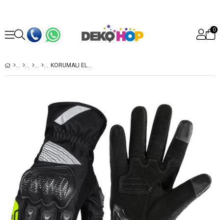
0
KORUMALI ELDIVEN UZUN BILEKLIK NEFES ALIR DOKUNMATIK BILEKLIK AYARLI