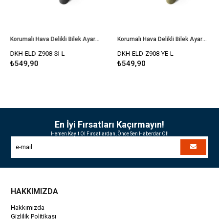
Korumalı Hava Delikli Bilek Ayarlı Dokunmatik Taktik Eldiven
Korumalı Hava Delikli Bilek Ayarlı Dokunmatik Taktik Eldiven
DKH-ELD-Z908-SI-L
DKH-ELD-Z908-YE-L
₺549,90
₺549,90
En İyi Fırsatları Kaçırmayın!
Hemen Kayıt Ol Fırsatlardan, Önce Sen Haberdar Ol!
HAKKIMIZDA
Hakkımızda
Gizlilik Politikası