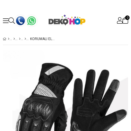
0
KORUMALI ELDIVEN UZUN BILEKLIK NEFES ALIR DOKUNMATIK BILEKLIK AYARLI