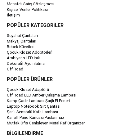
Mesafeli Satış Sözleşmesi
Kişisel Veriler Politikası
İletişim
POPÜLER KATEGORİLER
Seyahat Çantaları
Makyaj Çantaları
Bebek Küvetleri̇
Çocuk Klozet Adoptörleri̇
Ambi̇yans LED Işık
Dekorati̇f Aydınlatma
Off Road
POPÜLER ÜRÜNLER
Çocuk Klozet Adaptörü
Off Road LED Amber Çalışma Lambası
Kamp Çadır Lambası Şarjlı El Feneri
Laptop Notebook Sırt Çantası
Şarjlı Sensörlü Kafa Lambası
Kanallı Pano Kancası Paslanmaz
Mutfak Ofis Geni̇şleyen Metal Raf Organizer
BİLGİLENDİRME