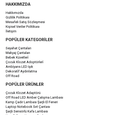
HAKKIMIZDA
Hakkımızda
Gizlilik Politikası
Mesafeli Satış Sözleşmesi
Kişisel Veriler Politikası
İletişim
POPÜLER KATEGORİLER
Seyahat Çantaları
Makyaj Çantaları
Bebek Küvetleri̇
Çocuk Klozet Adoptörleri̇
Ambi̇yans LED Işık
Dekorati̇f Aydınlatma
Off Road
POPÜLER ÜRÜNLER
Çocuk Klozet Adaptörü
Off Road LED Amber Çalışma Lambası
Kamp Çadır Lambası Şarjlı El Feneri
Laptop Notebook Sırt Çantası
Şarjlı Sensörlü Kafa Lambası