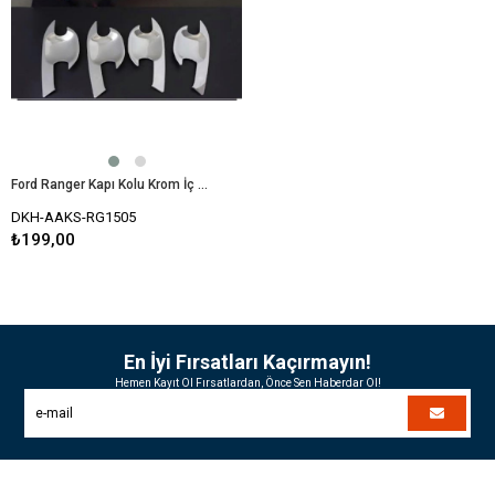
Ford Ranger Kapı Kolu Krom İç Kaplama (T7) 2015 Sonrası Uyumlu
DKH-AAKS-RG1505
₺199,00
En İyi Fırsatları Kaçırmayın!
Hemen Kayıt Ol Fırsatlardan, Önce Sen Haberdar Ol!